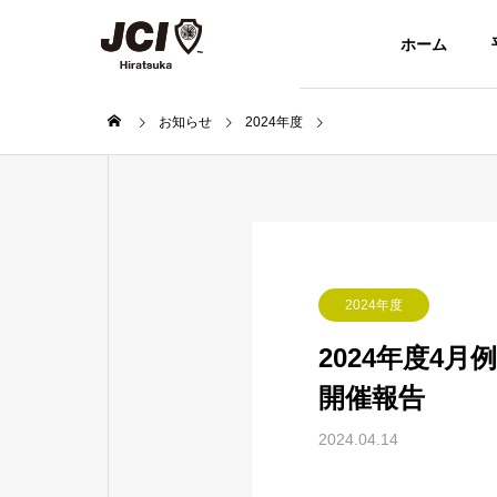
ホーム
お知らせ
2024年度
2024年度4月例会「未
About
組織概要
Organization
組織紹介
Works
2024年度
事業紹介
2024年度4
開催報告
毎月の例
2024.04.14
青年会議所で
回以上の例会
す。