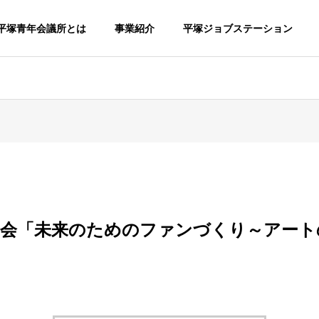
平塚青年会議所とは
事業紹介
平塚ジョブステーション
来のためのファンづくり～アートの可能性～」開催報告
歴史
History
月例会「未来のためのファンづくり～アー
神奈川
会
会 平塚
平塚リビング
は毎月一
神奈川の青
を行いま
ンバーが集
中心商店街活性化事業
性化事業