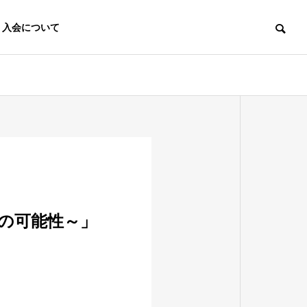
入会について
賛助会員
Supporting member
トの可能性～」
ブロック大
大会
ひらつかタウンミ
ーティング
年会議所メ
う、地域活
若者が行政に提言！